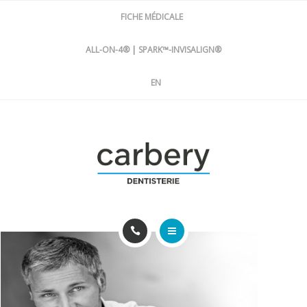
DENTISTERIE
FICHE MÉDICALE
À PROPOS DE NOUS
ALL-ON-4®
|
SPARK™-INVISALIGN®
EN
CONSULTATION GRATUITE
IMPLANTOLOGIE
LA BEAUTÉ D'UN SOURIRE!
UN BEAU SOURIRE N'A PAS D'ÂGE
ORTHODONTIE
Le concept de traitement All-on-4®
Service d'implantologie